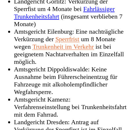
Landgericht Görlitz: Verkürzung der
Sperrfist um 4 Monate bei
Fahrlässiger
Trunkenheitsfahrt
(insgesamt verblieben 7
Monate)
Amtsgericht Eilenburg: Eine nachträgliche
Verkürzung der
Sperrfrist
um 8 Monate
wegen
Trunkenheit im Verkehr
ist bei
geeignetem Nachtatverhalten im Einzelfall
möglich.
Amtsgericht Dippoldiswalde: Keine
Ausnahme beim Führerscheinentzug für
Fahrzeuge mit alkoholempfindlicher
Wegfahrsperre.
Amtsgericht Kamenz:
Verfahrenseinstellung bei Trunkenheitsfahrt
mit dem Fahrrad.
Landgericht Dresden: Antrag auf
Verkürzung der Sperrfirst ist im Einzelfall